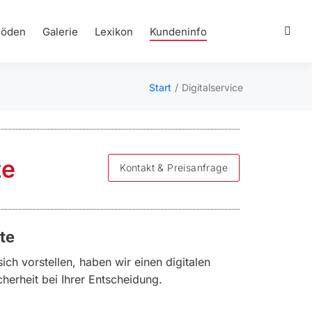
Böden
Galerie
Lexikon
Kundeninfo
Start
Digitalservice
Sie befinden sich
hier:
te
Kontakt & Preisanfrage
te
sich vorstellen, haben wir einen digitalen
cherheit bei Ihrer Entscheidung.