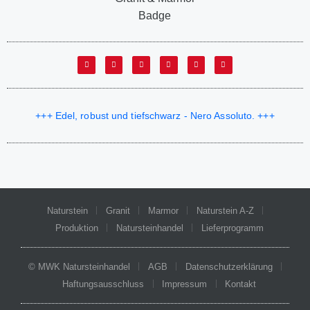
+++ Edel, robust und tiefschwarz - Nero Assoluto. +++
Naturstein
Granit
Marmor
Naturstein A-Z
Produktion
Natursteinhandel
Lieferprogramm
© MWK Natursteinhandel
AGB
Datenschutzerklärung
Haftungsausschluss
Impressum
Kontakt