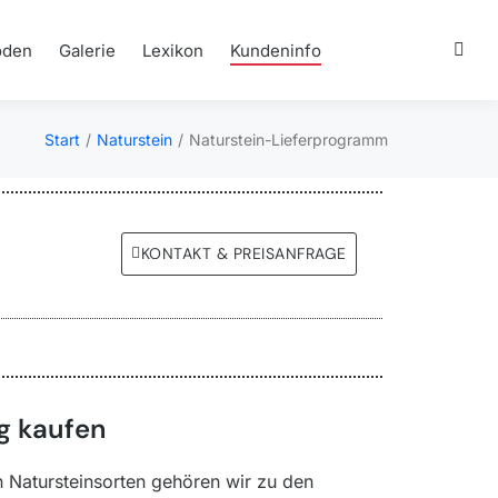
öden
Galerie
Lexikon
Kundeninfo
Start
Naturstein
Naturstein-Lieferprogramm
Sie befinden sich hier:
KONTAKT & PREISANFRAGE
g kaufen
n Natursteinsorten gehören wir zu den