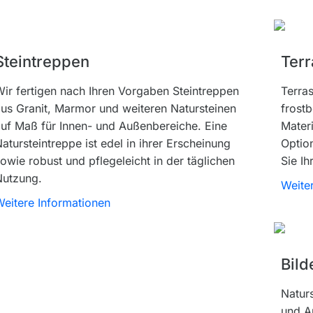
Steintreppen
Terr
ir fertigen nach Ihren Vorgaben Steintreppen
Terras
us Granit, Marmor und weiteren Natursteinen
frost
uf Maß für Innen- und Außenbereiche. Eine
Mater
atursteintreppe ist edel in ihrer Erscheinung
Option
owie robust und pflegeleicht in der täglichen
Sie Ih
Nutzung.
Weite
eitere Informationen
Bild
Naturs
und A