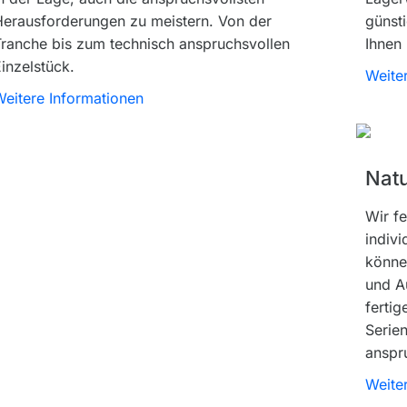
Herausforderungen zu meistern. Von der
günst
ranche bis zum technisch anspruchsvollen
Ihnen 
inzelstück.
Weite
eitere Informationen
Natu
Wir fe
indivi
können
und A
fertig
Serie
anspr
Weite