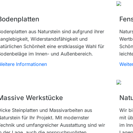
Bodenplatten
Fen
odenplatten aus Naturstein sind aufgrund ihrer
Natur
anglebigkeit, Widerstandsfähigkeit und
Wertbe
atürlichen Schönheit eine erstklassige Wahl für
Schön
Bodenbeläge im Innen- und Außenbereich.
leicht
eitere Informationen
Weite
Massive Werkstücke
Natu
icke Steinplatten und Massivarbeiten aus
Wir bi
aturstein für Ihr Projekt. Mit modernster
mit ü
echnik und umfangreicher Ausstattung sind wir
im Inn
n der Lage, auch die anspruchsvollsten
Lager