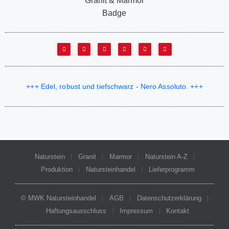
+++ Edel, robust und tiefschwarz - Nero Assoluto. +++
Naturstein
Granit
Marmor
Naturstein A-Z
Produktion
Natursteinhandel
Lieferprogramm
© MWK Natursteinhandel
AGB
Datenschutzerklärung
Haftungsausschluss
Impressum
Kontakt