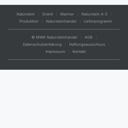
Naturstein
Granit
Marmor
Naturstein A-Z
Produktion
Natursteinhandel
Lieferprogramm
© MWK Natursteinhandel
AGB
Datenschutzerklärung
Haftungsausschluss
Impressum
Kontakt