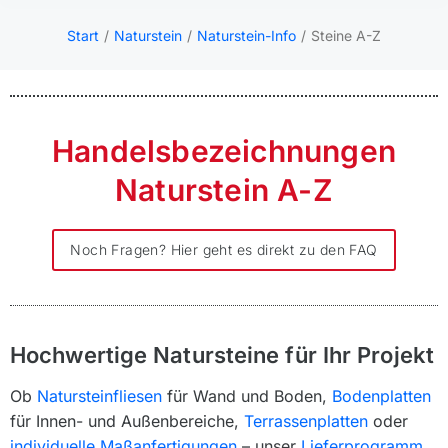
Start
Naturstein
Naturstein-Info
Steine A-Z
Sie befinden sich hier:
Handelsbezeichnungen
Naturstein A-Z
Noch Fragen? Hier geht es direkt zu den FAQ
Hochwertige Natursteine für Ihr Projekt
Ob
Natursteinfliesen
für Wand und Boden,
Bodenplatten
für Innen- und Außenbereiche,
Terrassenplatten
oder
individuelle Maßanfertigungen
– unser
Lieferprogramm