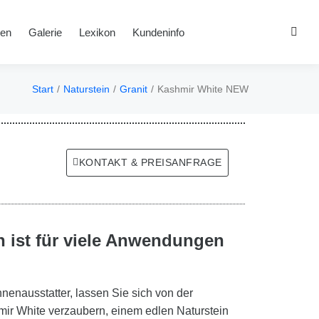
en
Galerie
Lexikon
Kundeninfo
Start
Naturstein
Granit
Kashmir White NEW
Sie befinden sich hier:
KONTAKT & PREISANFRAGE
in ist für viele Anwendungen
nenausstatter, lassen Sie sich von der
ir White verzaubern, einem edlen Naturstein