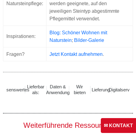
Natursteinpflege:
werden geeignete, auf den
jeweiligen Steintyp abgestimmte
Pflegemittel verwendet.
Blog: Schöner Wohnen mit
Inspirationen:
Naturstein
;
Bilder-Galerie
Fragen?
Jetzt Kontakt aufnehmen
.
Lieferbar
Daten &
Wir
Wissenswertes
Lieferung
Digitalservice
als:
Anwendung
bieten
Weiterführende Ressourcen
✉ KONTAKT