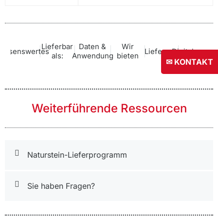
Lieferbar
Daten &
Wir
issenswertes
Lieferung
Digitalservic
als:
Anwendung
bieten
✉ KONTAKT
Weiterführende Ressourcen
Naturstein-Lieferprogramm
Sie haben Fragen?