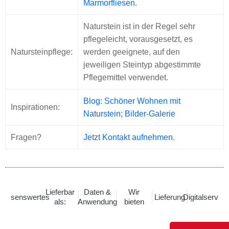
Marmorfliesen
.
Naturstein ist in der Regel sehr
pflegeleicht, vorausgesetzt, es
Natursteinpflege:
werden geeignete, auf den
jeweiligen Steintyp abgestimmte
Pflegemittel verwendet.
Blog: Schöner Wohnen mit
Inspirationen:
Naturstein
;
Bilder-Galerie
Fragen?
Jetzt Kontakt aufnehmen
.
Lieferbar
Daten &
Wir
Wissenswertes
Lieferung
Digitalservice
als:
Anwendung
bieten