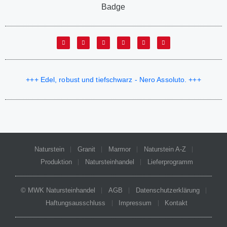
+++ Edel, robust und tiefschwarz - Nero Assoluto. +++
Naturstein
Granit
Marmor
Naturstein A-Z
Produktion
Natursteinhandel
Lieferprogramm
© MWK Natursteinhandel
AGB
Datenschutzerklärung
Haftungsausschluss
Impressum
Kontakt