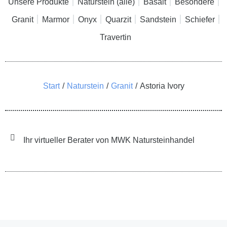
Unsere Produkte
Naturstein (alle)
Basalt
Besondere
Granit
Marmor
Onyx
Quarzit
Sandstein
Schiefer
Travertin
Sie befinden sich hier:
Start
Naturstein
Granit
Astoria Ivory
Ihr virtueller Berater von MWK Natursteinhandel