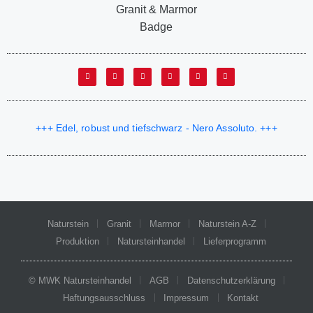
+++ Edel, robust und tiefschwarz - Nero Assoluto. +++
Naturstein
Granit
Marmor
Naturstein A-Z
Produktion
Natursteinhandel
Lieferprogramm
© MWK Natursteinhandel
AGB
Datenschutzerklärung
Haftungsausschluss
Impressum
Kontakt