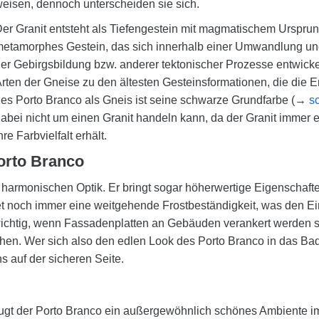
eisen, dennoch unterscheiden sie sich.
er Granit entsteht als Tiefengestein mit magmatischem Ursprun
etamorphes Gestein, das sich innerhalb einer Umwandlung un
er Gebirgsbildung bzw. anderer tektonischer Prozesse entwicke
rten der Gneise zu den ältesten Gesteinsformationen, die die E
es Porto Branco als Gneis ist seine schwarze Grundfarbe (→
s
abei nicht um einen Granit handeln kann, da der Granit immer e
hre Farbvielfalt erhält.
orto Branco
r harmonischen Optik. Er bringt sogar höherwertige Eigenschafte
noch immer eine weitgehende Frostbeständigkeit, was den Ein
ichtig, wenn Fassadenplatten an Gebäuden verankert werden sol
hen. Wer sich also den edlen Look des Porto Branco in das Bad
s auf der sicheren Seite.
gt der Porto Branco ein außergewöhnlich schönes Ambiente im 