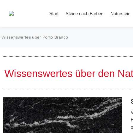
Start
Steine nach Farben
Naturstein
Wissenswertes über Porto Branco
Wissenswertes über den Nat
V
H