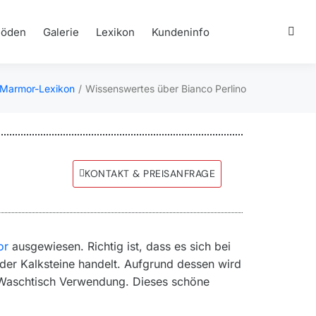
Böden
Galerie
Lexikon
Kundeninfo
Marmor-Lexikon
Wissenswertes über Bianco Perlino
ch hier:
KONTAKT & PREISANFRAGE
or
ausgewiesen. Richtig ist, dass es sich bei
er Kalksteine handelt. Aufgrund dessen wird
r Waschtisch Verwendung. Dieses schöne