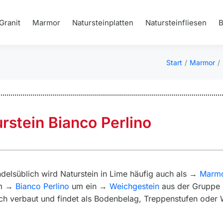
Granit
Marmor
Natursteinplatten
Natursteinfliesen
Start
Marmor
Sie befinden si
stein Bianco Perlino
delsüblich wird Naturstein in Lime häufig auch als →
Marm
m →
Bianco Perlino
um ein →
Weichgestein
aus der Gruppe d
eich verbaut und findet als Bodenbelag, Treppenstufen ode