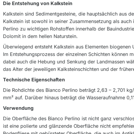
Die Entstehung von Kalkstein
Kalkstein sind Sedimentgesteine, die hauptsächlich aus d
Kalkstein ist sowohl in seiner Zusammensetzung als auch 
Perlino zu wichtigen Rohstoffen innerhalb der Bauindustri
Dolomit in dem hellen Naturstein.
Überwiegend entsteht Kalkstein aus Elementen biogenen U
Im Entstehungsprozess der einzelnen Schichten können meh
dabei auch die Hebung und Senkung der Landmassen währen
das Alter der jeweiligen Kalksteinschichten und der früher
Technische Eigenschaften
Die Rohdichte des Bianco Perlino beträgt 2,63 – 2,701 kg
mm² auf. Darüber hinaus beträgt die Wasseraufnahme 0,1
Verwendung
Die Oberfläche des Bianco Perlino ist nicht ganz verschlo
ist eine polierte und glänzende Oberfläche nicht empfehl
Bodenfliese mit gebürsteter Oberfläche, die auch im Anti