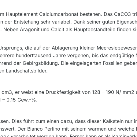
em Hauptelement Calciumcarbonat bestehen. Das CaCO3 tritt
in der Entstehung sehr variabel. Dank seiner guten Eigensch
e. Neben Aragonit und Calcit als Hauptbestandteile finden 
rsprungs, die auf der Ablagerung kleiner Meereslebewesen
rere hunderttausend Jahre vergehen, bis das endgültige Mate
d der Gebirgsbildung. Die eingelagerten Fossilien geben 
en Landschaftsbilder.
/ dm3, er weist eine Druckfestigkeit von 128 – 190 N/ mm2 u
1 – 0,15 Gew.-%.
ssen. Dies führt zum einen dazu, dass dieser Kalkstein nur 
enswert. Der Bianco Perlino mit seinem warmen und weiche 
klook verarbeitet werden kann. Ferner kann er als Kaminver