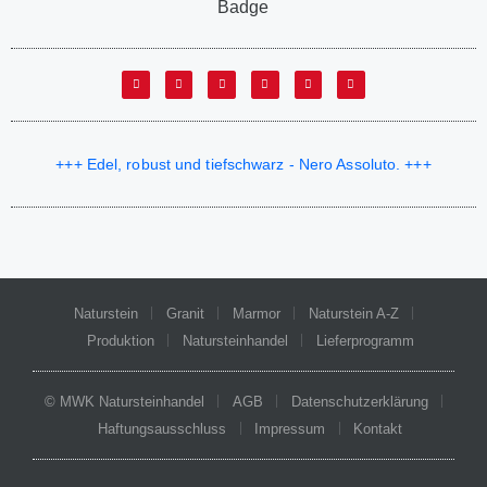
+++ Edel, robust und tiefschwarz - Nero Assoluto. +++
Naturstein
Granit
Marmor
Naturstein A-Z
Produktion
Natursteinhandel
Lieferprogramm
© MWK Natursteinhandel
AGB
Datenschutzerklärung
Haftungsausschluss
Impressum
Kontakt