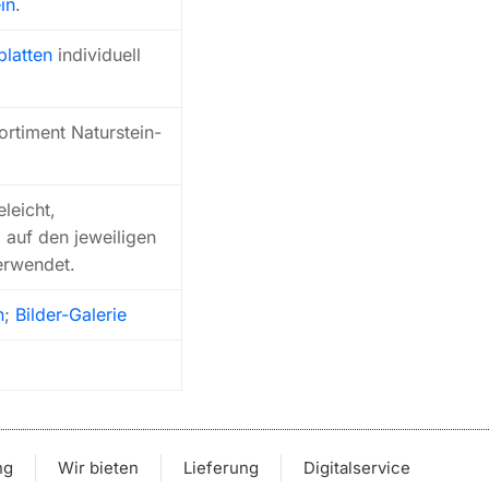
in
.
latten
individuell
ortiment Naturstein-
eleicht,
 auf den jeweiligen
erwendet.
n
;
Bilder-Galerie
ng
Wir bieten
Lieferung
Digitalservice